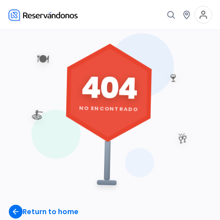
🍽️
404
🍷
NO ENCONTRADO
🍝
🥂
Return to home