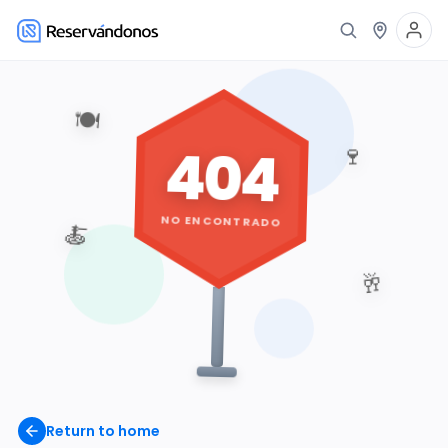
🍽️
404
🍷
NO ENCONTRADO
🍝
🥂
Return to home