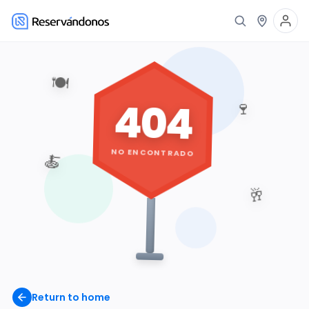
🍽️
404
🍷
NO ENCONTRADO
🍝
🥂
Return to home