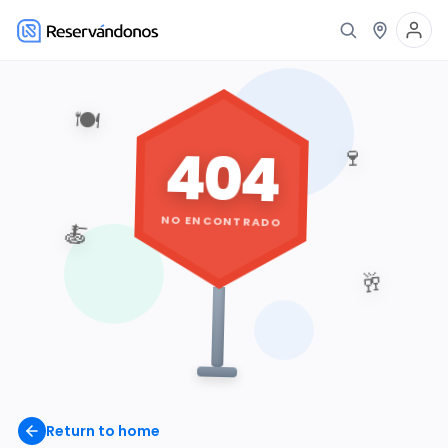
🍽️
404
🍷
NO ENCONTRADO
🍝
🥂
Return to home