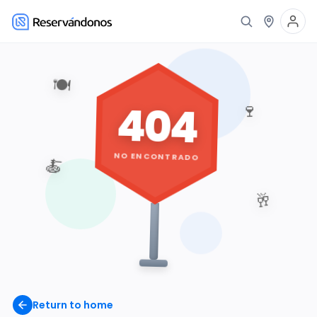
🍽️
404
🍷
NO ENCONTRADO
🍝
🥂
Return to home