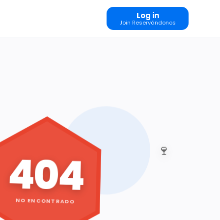
Log in
Join Reservándonos
🍷
404
NO ENCONTRADO