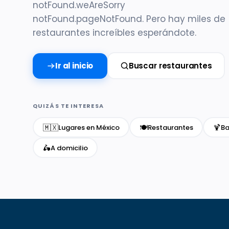
notFound.weAreSorry
notFound.pageNotFound. Pero hay miles de
restaurantes increíbles esperándote.
Ir al inicio
Buscar restaurantes
QUIZÁS TE INTERESA
🇲🇽
🍽️
🍹
Lugares en México
Restaurantes
Ba
🛵
A domicilio