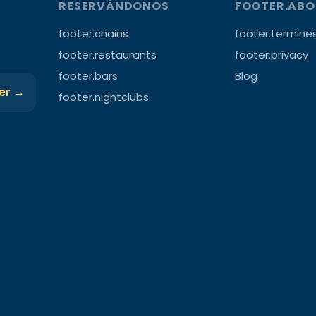
RESERVÁNDONOS
FOOTER.AB
footer.chains
footer.termine
footer.restaurants
footer.privacy
footer.bars
Blog
ter →
footer.nightclubs