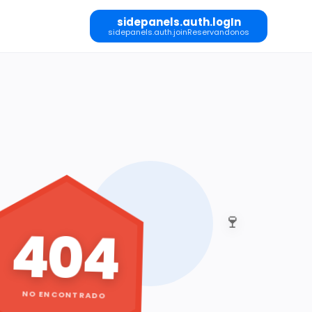
sidepanels.auth.logIn
sidepanels.auth.joinReservandonos
🍷
404
NO ENCONTRADO