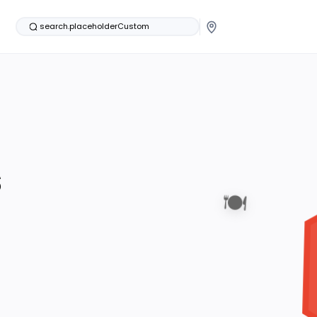
search.placeholderCustom
s
🍽️