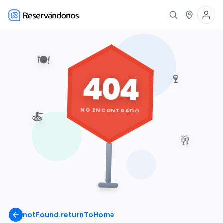
🍽️
404
🍷
NO ENCONTRADO
🍝
🥂
notFound.returnToHome