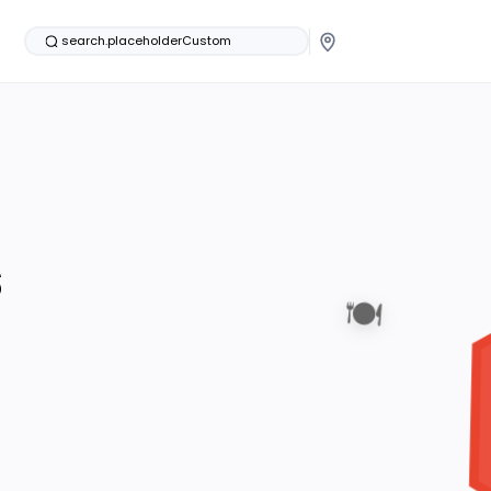
search.placeholderCustom
s
🍽️