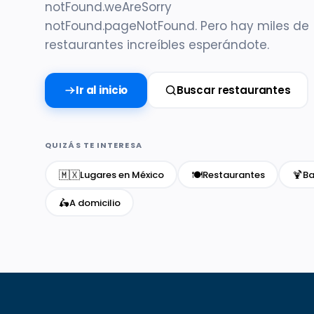
notFound.weAreSorry
notFound.pageNotFound. Pero hay miles de
restaurantes increíbles esperándote.
Ir al inicio
Buscar restaurantes
QUIZÁS TE INTERESA
🇲🇽
🍽️
🍹
Lugares en México
Restaurantes
Ba
🛵
A domicilio