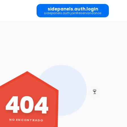
sidepanels.auth.logIn
sidepanels.auth.joinReservandonos
🍷
404
NO ENCONTRADO