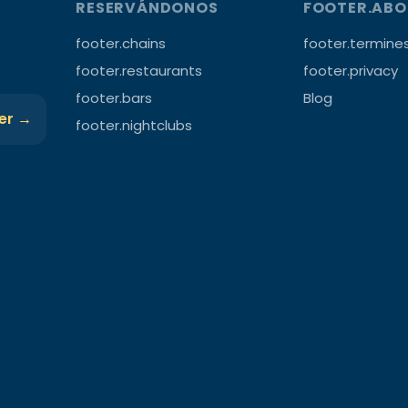
RESERVÁNDONOS
FOOTER.AB
footer.chains
footer.termine
footer.restaurants
footer.privacy
footer.bars
Blog
ter →
footer.nightclubs