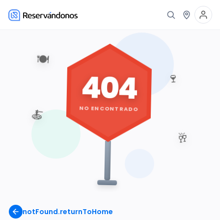
🍽️
404
🍷
NO ENCONTRADO
🍝
🥂
notFound.returnToHome