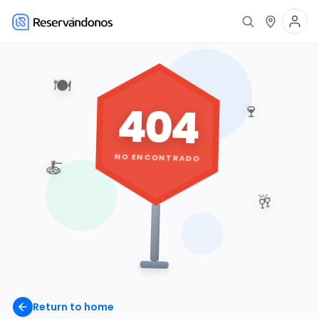
🍽️
404
🍷
NO ENCONTRADO
🍝
🥂
Return to home