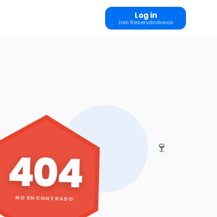
Log in
Join Reservándonos
🍷
404
NO ENCONTRADO