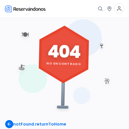
🍽️
404
🍷
NO ENCONTRADO
🍝
🥂
notFound.returnToHome