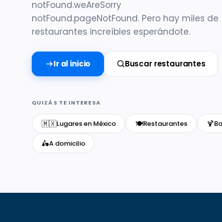
notFound.weAreSorry
notFound.pageNotFound. Pero hay miles de
restaurantes increíbles esperándote.
Ir al inicio
Buscar restaurantes
QUIZÁS TE INTERESA
🇲🇽
🍽️
🍹
Lugares en México
Restaurantes
Ba
🛵
A domicilio