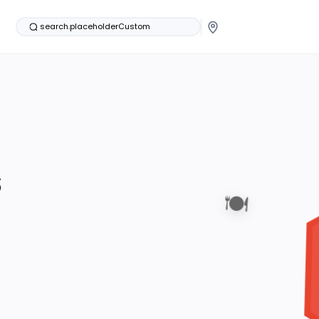
search.placeholderCustom
s
🍽️