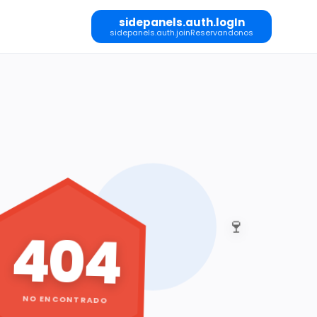
sidepanels.auth.logIn
sidepanels.auth.joinReservandonos
🍷
404
NO ENCONTRADO