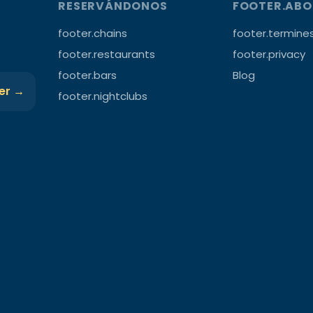
RESERVÁNDONOS
FOOTER.AB
footer.chains
footer.termine
footer.restaurants
footer.privacy
footer.bars
Blog
ter →
footer.nightclubs