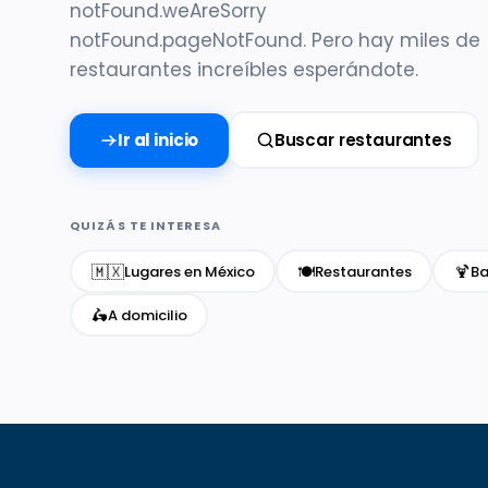
notFound.weAreSorry
notFound.pageNotFound. Pero hay miles de
restaurantes increíbles esperándote.
Ir al inicio
Buscar restaurantes
QUIZÁS TE INTERESA
🇲🇽
🍽️
🍹
Lugares en México
Restaurantes
Ba
🛵
A domicilio