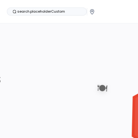
search.placeholderCustom
s
🍽️