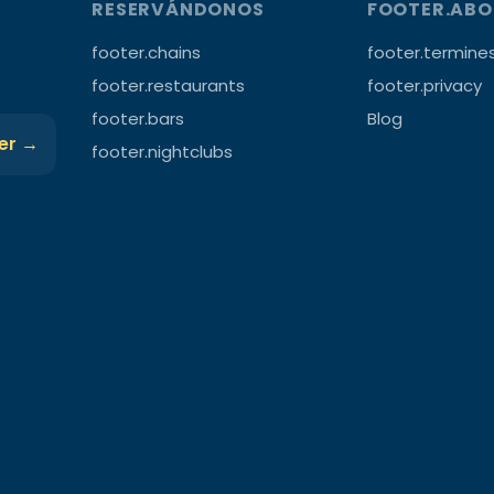
RESERVÁNDONOS
FOOTER.AB
footer.chains
footer.termine
footer.restaurants
footer.privacy
footer.bars
Blog
ter →
footer.nightclubs