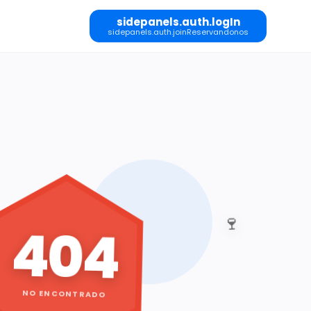
sidepanels.auth.logIn
sidepanels.auth.joinReservandonos
🍷
404
NO ENCONTRADO