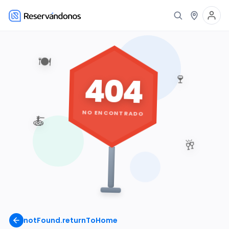
🍽️
404
🍷
NO ENCONTRADO
🍝
🥂
notFound.returnToHome