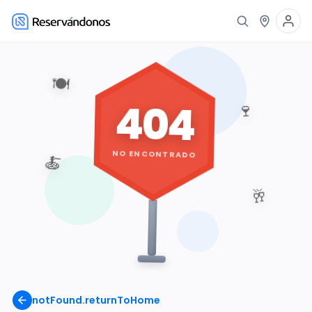
🍽️
404
🍷
NO ENCONTRADO
🍝
🥂
notFound.returnToHome