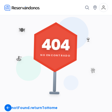
🍽️
404
🍷
NO ENCONTRADO
🍝
🥂
notFound.returnToHome