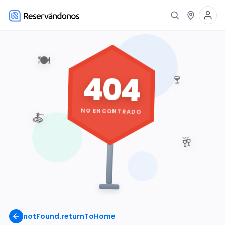
🍽️
404
🍷
NO ENCONTRADO
🍝
🥂
notFound.returnToHome