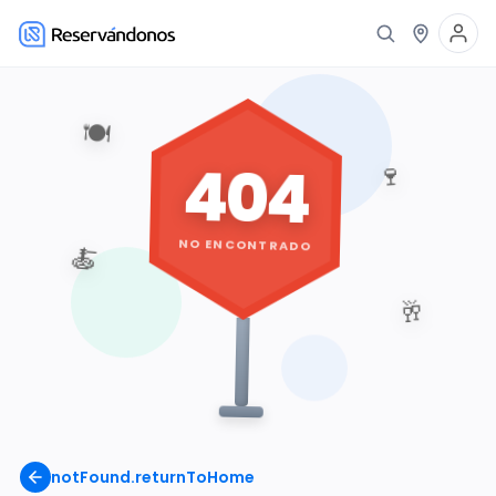
🍽️
404
🍷
NO ENCONTRADO
🍝
🥂
notFound.returnToHome