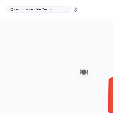
search.placeholderCustom
s
🍽️