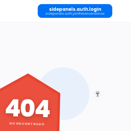
sidepanels.auth.logIn
sidepanels.auth.joinReservandonos
🍷
404
NO ENCONTRADO