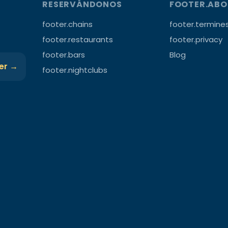
RESERVÁNDONOS
FOOTER.AB
footer.chains
footer.termine
footer.restaurants
footer.privacy
footer.bars
Blog
ter →
footer.nightclubs