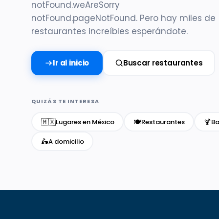
notFound.weAreSorry
notFound.pageNotFound. Pero hay miles de
restaurantes increíbles esperándote.
Ir al inicio
Buscar restaurantes
QUIZÁS TE INTERESA
🇲🇽
🍽️
🍹
Lugares en México
Restaurantes
Ba
🛵
A domicilio