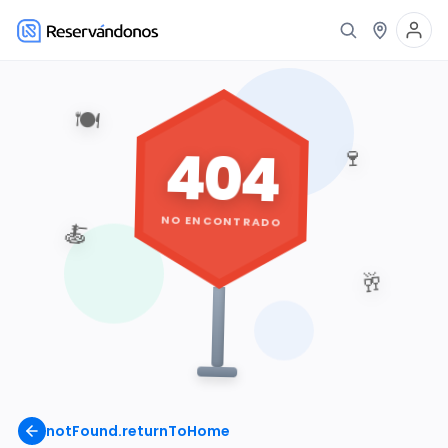
🍽️
404
🍷
NO ENCONTRADO
🍝
🥂
notFound.returnToHome