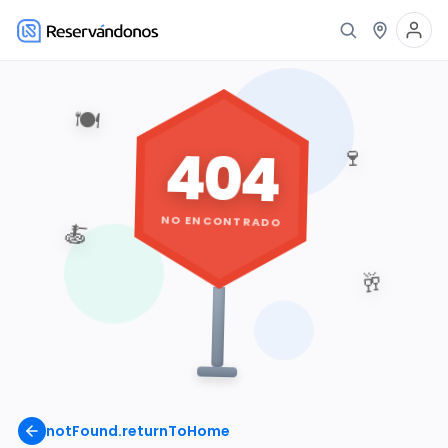
🍽️
404
🍷
NO ENCONTRADO
🍝
🥂
notFound.returnToHome