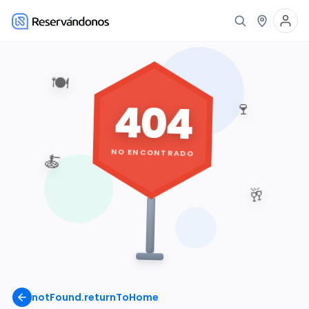
🍽️
404
🍷
NO ENCONTRADO
🍝
🥂
notFound.returnToHome