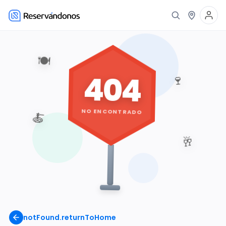
🍽️
404
🍷
NO ENCONTRADO
🍝
🥂
notFound.returnToHome