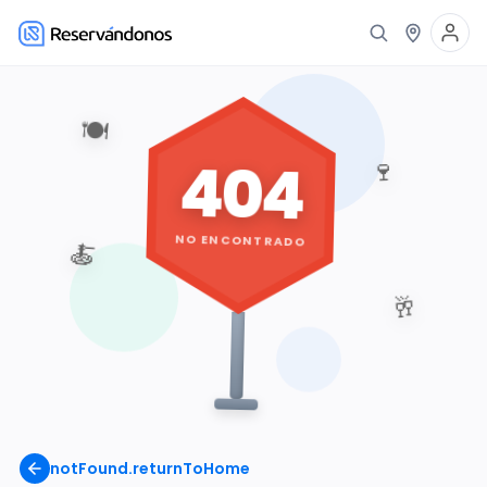
🍽️
404
🍷
NO ENCONTRADO
🍝
🥂
notFound.returnToHome