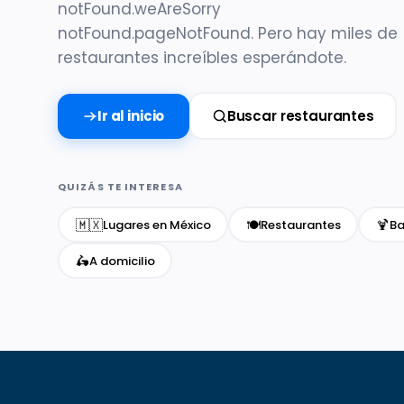
notFound.weAreSorry
notFound.pageNotFound. Pero hay miles de
restaurantes increíbles esperándote.
Ir al inicio
Buscar restaurantes
QUIZÁS TE INTERESA
🇲🇽
🍽️
🍹
Lugares en México
Restaurantes
Ba
🛵
A domicilio