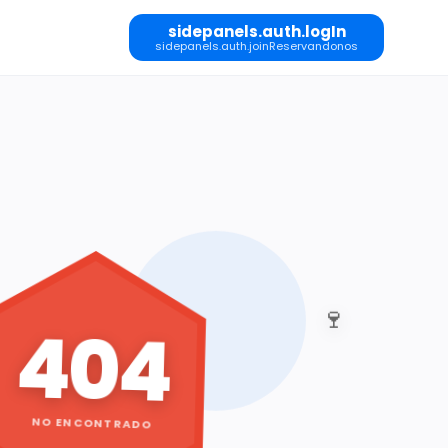
sidepanels.auth.logIn
sidepanels.auth.joinReservandonos
🍷
404
NO ENCONTRADO