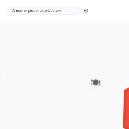
search.placeholderCustom
s
🍽️