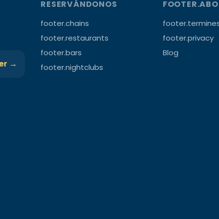
RESERVÁNDONOS
FOOTER.AB
footer.chains
footer.termine
footer.restaurants
footer.privacy
footer.bars
Blog
ter →
footer.nightclubs