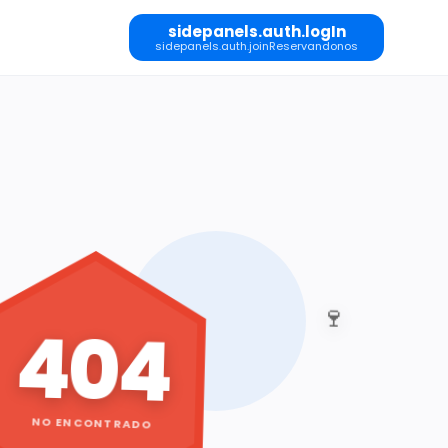
sidepanels.auth.logIn
sidepanels.auth.joinReservandonos
🍷
404
NO ENCONTRADO