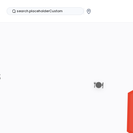
search.placeholderCustom
s
🍽️