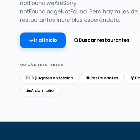
notFound.weAreSorry
notFound.pageNotFound. Pero hay miles de
restaurantes increíbles esperándote.
Ir al inicio
Buscar restaurantes
QUIZÁS TE INTERESA
🇲🇽
🍽️
🍹
Lugares en México
Restaurantes
Ba
🛵
A domicilio