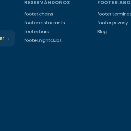
RESERVÁNDONOS
FOOTER.AB
footer.chains
footer.termine
footer.restaurants
footer.privacy
footer.bars
Blog
ter →
footer.nightclubs