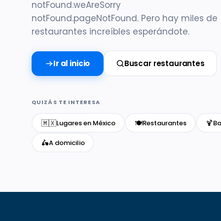
notFound.weAreSorry
notFound.pageNotFound. Pero hay miles de
restaurantes increíbles esperándote.
Ir al inicio
Buscar restaurantes
QUIZÁS TE INTERESA
🇲🇽
🍽️
🍹
Lugares en México
Restaurantes
Ba
🛵
A domicilio