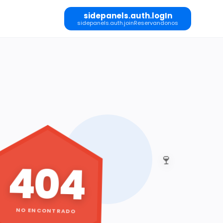
sidepanels.auth.logIn
sidepanels.auth.joinReservandonos
🍷
404
NO ENCONTRADO