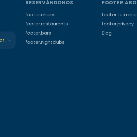
RESERVÁNDONOS
FOOTER.AB
footer.chains
footer.termine
footer.restaurants
footer.privacy
footer.bars
Blog
ter →
footer.nightclubs