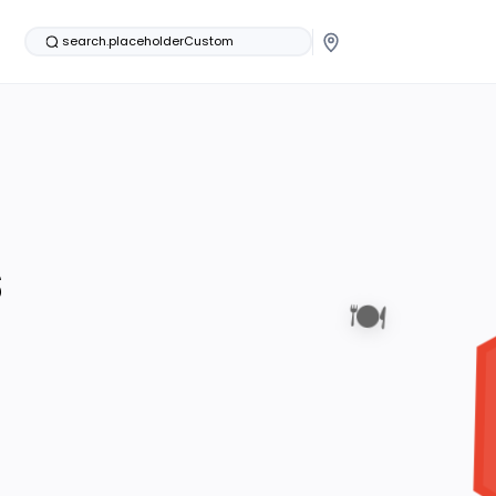
search.placeholderCustom
s
🍽️