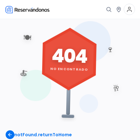
🍽️
404
🍷
NO ENCONTRADO
🍝
🥂
notFound.returnToHome