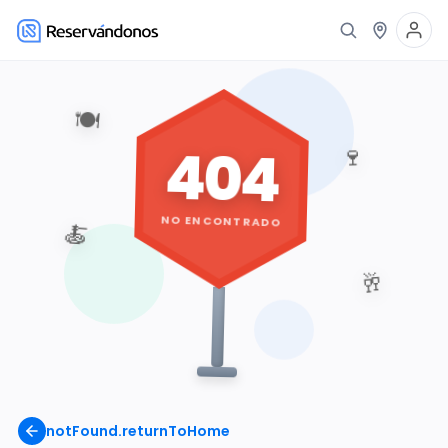
🍽️
404
🍷
NO ENCONTRADO
🍝
🥂
notFound.returnToHome