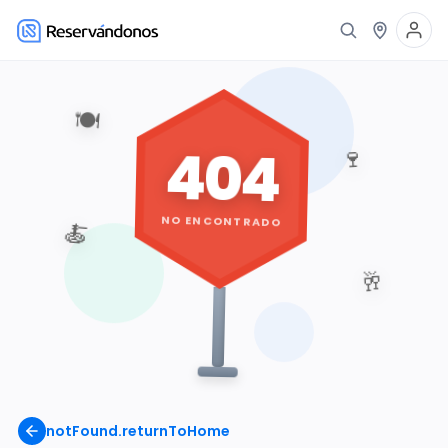
🍽️
404
🍷
NO ENCONTRADO
🍝
🥂
notFound.returnToHome