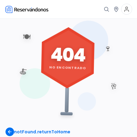
🍽️
404
🍷
NO ENCONTRADO
🍝
🥂
notFound.returnToHome