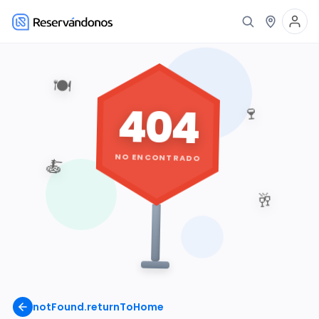
🍽️
404
🍷
NO ENCONTRADO
🍝
🥂
notFound.returnToHome