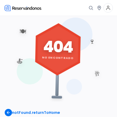
🍽️
404
🍷
NO ENCONTRADO
🍝
🥂
notFound.returnToHome