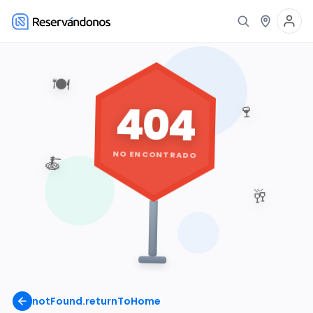
🍽️
404
🍷
NO ENCONTRADO
🍝
🥂
notFound.returnToHome