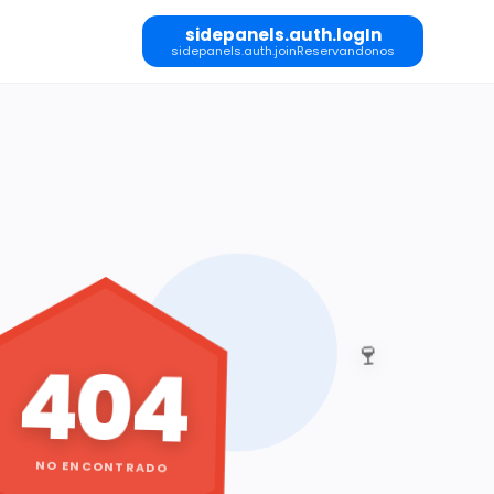
sidepanels.auth.logIn
sidepanels.auth.joinReservandonos
🍷
404
NO ENCONTRADO