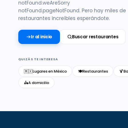
notFound.weAreSorry
notFound.pageNotFound. Pero hay miles de
restaurantes increíbles esperándote.
Ir al inicio
Buscar restaurantes
QUIZÁS TE INTERESA
🇲🇽
🍽️
🍹
Lugares en México
Restaurantes
Ba
🛵
A domicilio