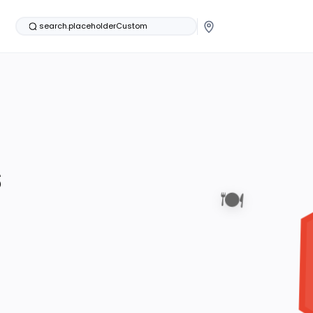
search.placeholderCustom
s
🍽️