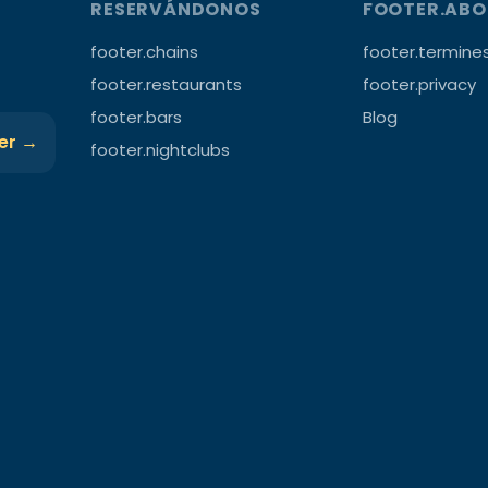
RESERVÁNDONOS
FOOTER.AB
footer.chains
footer.termine
footer.restaurants
footer.privacy
footer.bars
Blog
ter →
footer.nightclubs