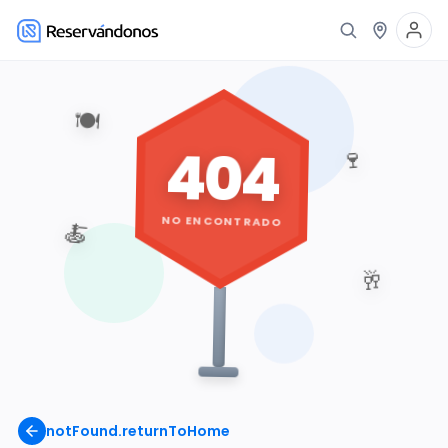
🍽️
404
🍷
NO ENCONTRADO
🍝
🥂
notFound.returnToHome