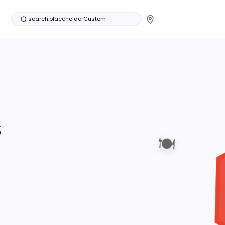
search.placeholderCustom
s
🍽️