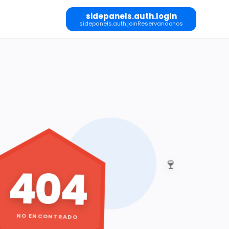
sidepanels.auth.logIn
sidepanels.auth.joinReservandonos
🍷
404
NO ENCONTRADO