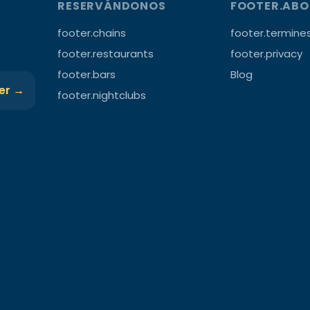
RESERVÁNDONOS
FOOTER.AB
footer.chains
footer.termine
footer.restaurants
footer.privacy
footer.bars
Blog
ter →
footer.nightclubs