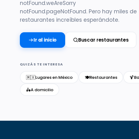
notFound.weAreSorry
notFound.pageNotFound. Pero hay miles de
restaurantes increíbles esperándote.
Ir al inicio
Buscar restaurantes
QUIZÁS TE INTERESA
🇲🇽
🍽️
🍹
Lugares en México
Restaurantes
Ba
🛵
A domicilio