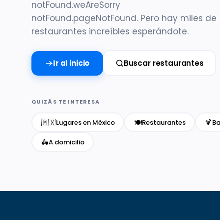
notFound.weAreSorry
notFound.pageNotFound. Pero hay miles de
restaurantes increíbles esperándote.
Ir al inicio
Buscar restaurantes
QUIZÁS TE INTERESA
🇲🇽
🍽️
🍹
Lugares en México
Restaurantes
Ba
🛵
A domicilio