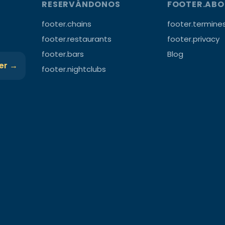
RESERVÁNDONOS
FOOTER.AB
footer.chains
footer.termine
footer.restaurants
footer.privacy
footer.bars
Blog
ter →
footer.nightclubs