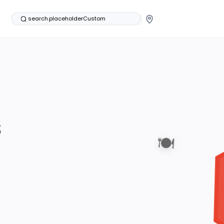
search.placeholderCustom
s
🍽️