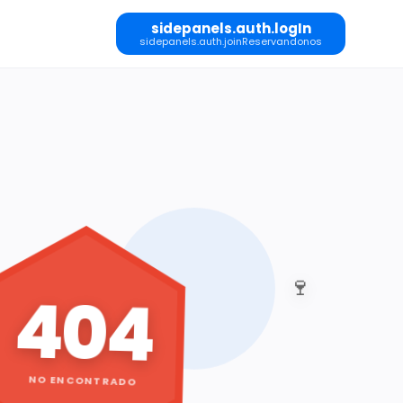
sidepanels.auth.logIn
sidepanels.auth.joinReservandonos
🍷
404
NO ENCONTRADO