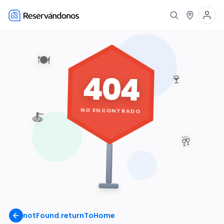
🍽️
404
🍷
NO ENCONTRADO
🍝
🥂
notFound.returnToHome