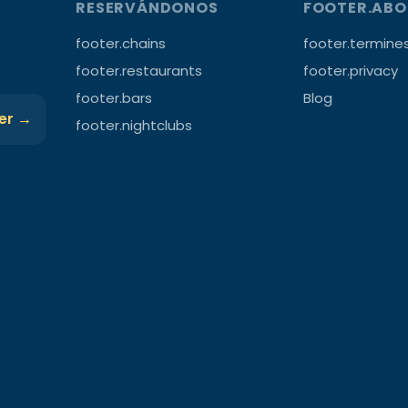
RESERVÁNDONOS
FOOTER.AB
footer.chains
footer.termine
footer.restaurants
footer.privacy
footer.bars
Blog
ter →
footer.nightclubs