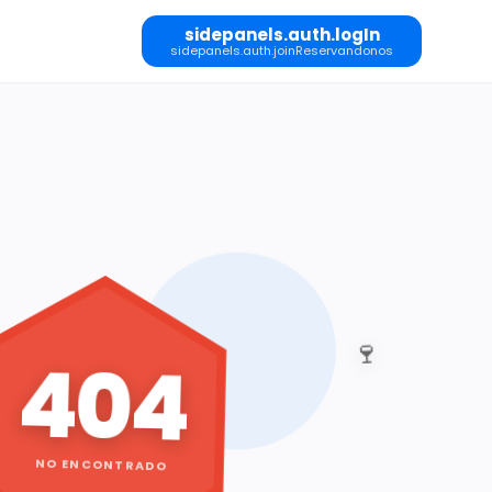
sidepanels.auth.logIn
sidepanels.auth.joinReservandonos
🍷
404
NO ENCONTRADO