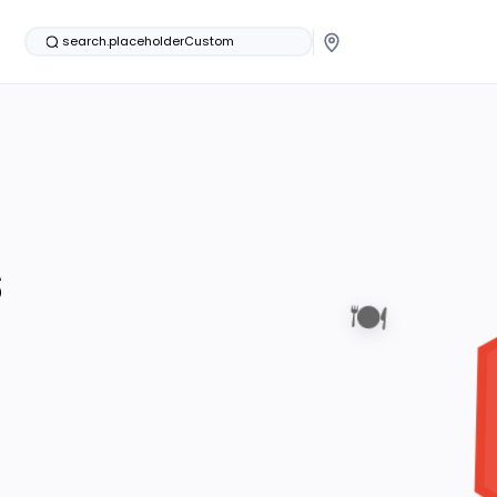
search.placeholderCustom
s
🍽️