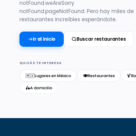
notFound.weAreSorry
notFound.pageNotFound. Pero hay miles de
restaurantes increíbles esperándote.
Ir al inicio
Buscar restaurantes
QUIZÁS TE INTERESA
🇲🇽
🍽️
🍹
Lugares en México
Restaurantes
Ba
🛵
A domicilio