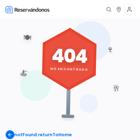
🍽️
404
🍷
NO ENCONTRADO
🍝
🥂
notFound.returnToHome