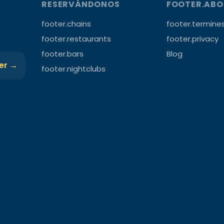
RESERVÁNDONOS
FOOTER.AB
footer.chains
footer.termine
footer.restaurants
footer.privacy
footer.bars
Blog
ter →
footer.nightclubs