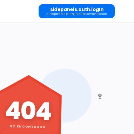
sidepanels.auth.logIn
sidepanels.auth.joinReservandonos
🍷
404
NO ENCONTRADO