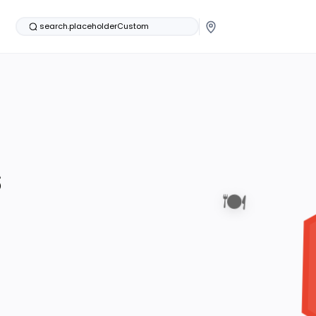
search.placeholderCustom
s
🍽️