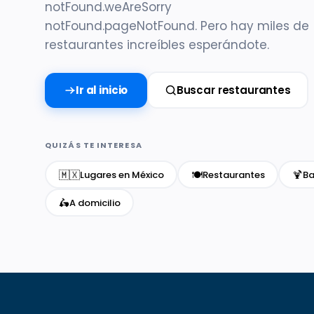
notFound.weAreSorry
notFound.pageNotFound. Pero hay miles de
restaurantes increíbles esperándote.
Ir al inicio
Buscar restaurantes
QUIZÁS TE INTERESA
🇲🇽
🍽️
🍹
Lugares en México
Restaurantes
Ba
🛵
A domicilio