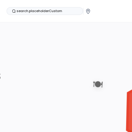
search.placeholderCustom
s
🍽️