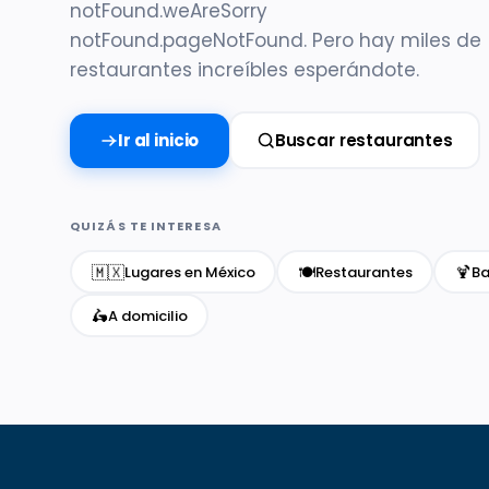
notFound.weAreSorry
notFound.pageNotFound. Pero hay miles de
restaurantes increíbles esperándote.
Ir al inicio
Buscar restaurantes
QUIZÁS TE INTERESA
🇲🇽
🍽️
🍹
Lugares en México
Restaurantes
Ba
🛵
A domicilio