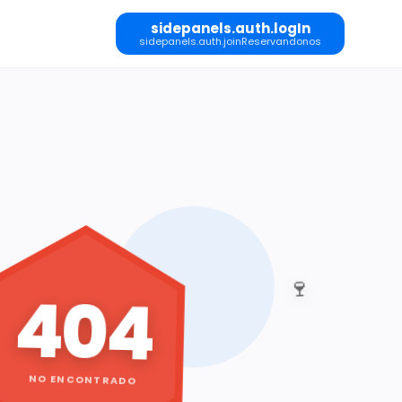
sidepanels.auth.logIn
sidepanels.auth.joinReservandonos
🍷
404
NO ENCONTRADO