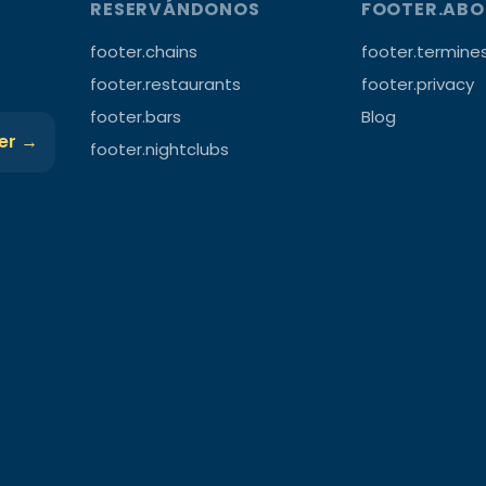
RESERVÁNDONOS
FOOTER.AB
footer.chains
footer.termine
footer.restaurants
footer.privacy
footer.bars
Blog
ter →
footer.nightclubs