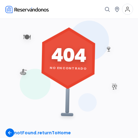
🍽️
404
🍷
NO ENCONTRADO
🍝
🥂
notFound.returnToHome