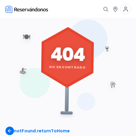
🍽️
404
🍷
NO ENCONTRADO
🍝
🥂
notFound.returnToHome