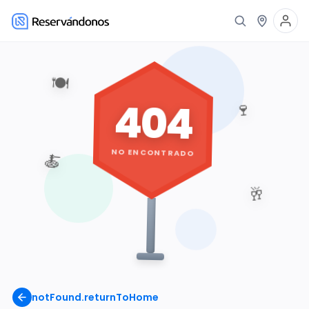
🍽️
404
🍷
NO ENCONTRADO
🍝
🥂
notFound.returnToHome