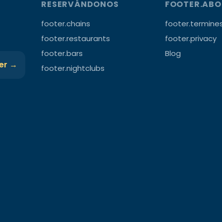
RESERVÁNDONOS
FOOTER.AB
footer.chains
footer.termine
footer.restaurants
footer.privacy
footer.bars
Blog
ter →
footer.nightclubs