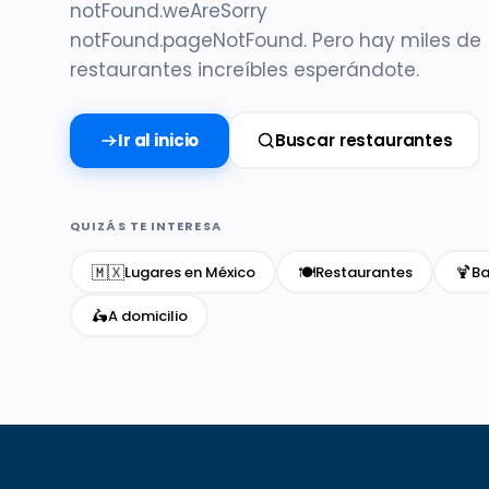
notFound.weAreSorry
notFound.pageNotFound. Pero hay miles de
restaurantes increíbles esperándote.
Ir al inicio
Buscar restaurantes
QUIZÁS TE INTERESA
🇲🇽
🍽️
🍹
Lugares en México
Restaurantes
Ba
🛵
A domicilio