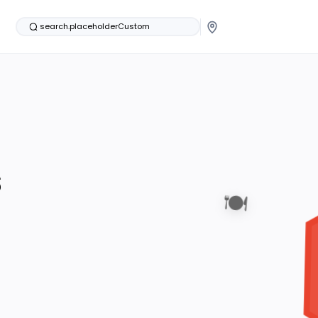
search.placeholderCustom
s
🍽️