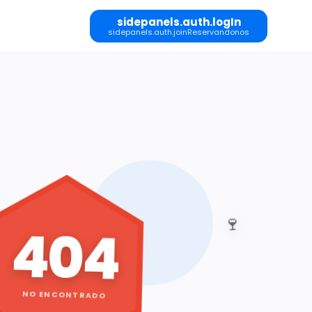
sidepanels.auth.logIn
sidepanels.auth.joinReservandonos
🍷
404
NO ENCONTRADO