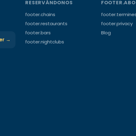
RESERVÁNDONOS
FOOTER.AB
footer.chains
footer.termine
footer.restaurants
footer.privacy
footer.bars
Blog
ter →
footer.nightclubs