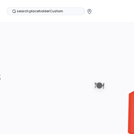
search.placeholderCustom
s
🍽️