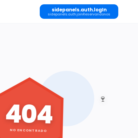
sidepanels.auth.logIn
sidepanels.auth.joinReservandonos
🍷
404
NO ENCONTRADO