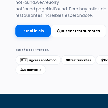
notFound.weAreSorry
notFound.pageNotFound. Pero hay miles de
restaurantes increíbles esperándote.
Ir al inicio
Buscar restaurantes
QUIZÁS TE INTERESA
🇲🇽
🍽️
🍹
Lugares en México
Restaurantes
Ba
🛵
A domicilio